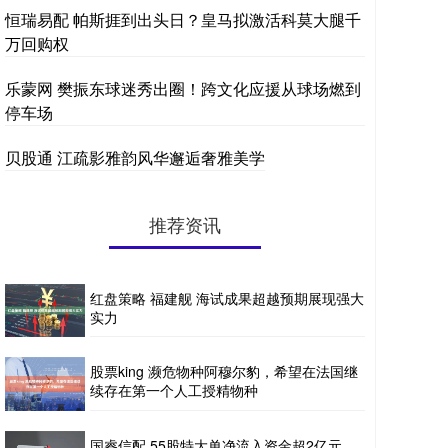
恒瑞易配 帕斯捱到出头日？皇马拟激活科莫大腿千
万回购权
乐蒙网 樊振东球迷秀出圈！跨文化应援从球场燃到
停车场
贝股通 江疏影雅韵风华邂逅奢雅美学
推荐资讯
红盘策略 福建舰 海试成果超越预期展现强大
实力
股票king 濒危物种阿穆尔豹，希望在法国继
续存在第一个人工授精物种
国睿信配 55股特大单净流入资金超2亿元