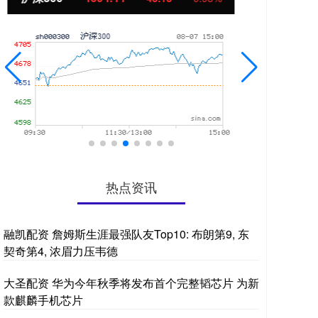
热点资讯
融凯配资 詹姆斯生涯最强队友Top10: 布朗第9, 东
契奇第4, 浓眉力压韦德
大圣配资 华为今年秋季将发布首个完整韬芯片 为新
款麒麟手机芯片