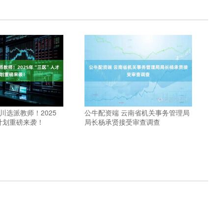
川选派教师！2025
公牛配资端 云南省机关事务管理局
计划重磅来袭！
局长杨承贤接受审查调查