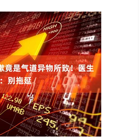
沪深300
4694.44
.42%
43.13
0.93%