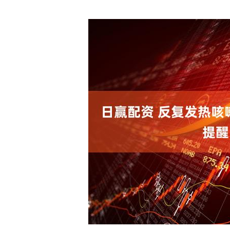
深证成指
14311.01
.68
1.02%
200.89
1