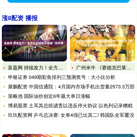
涨8配资 播报
富盈网 持续发力！全方位织密群众健康“防护网”
广州米牛 《赛德克巴莱》大陆上映，国台办：希望两岸同胞铭记历
申银证券 049期彩鱼排列三预测奖号：大小比分析
展鵬配资 中国信通院：4月国内市场手机出货量2573.3万部
策略池 国际油价创近6年最大单日涨幅
博易股票 土耳其总统谴责以违反停火协议 以色列记录糟糕
玖玖配资网 乒乓总决赛: 女单4强已出其二! 韩国队全军覆没