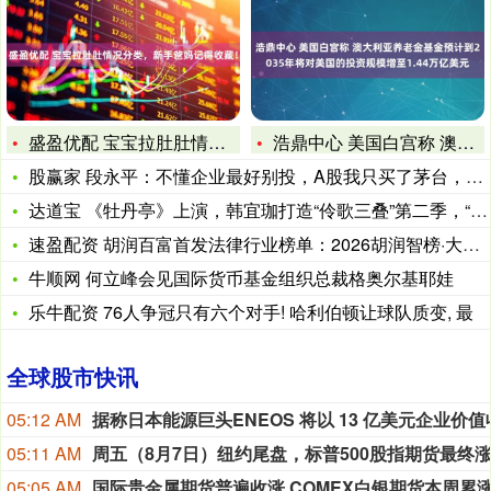
盛盈优配 宝宝拉肚肚情况分类，新手爸妈记得收藏！
浩鼎中心 美国白宫称 澳大利亚养老金基金预计到2035年将对
股赢家 段永平：不懂企业最好别投，A股我只买了茅台，苹果未来
达道宝 《牡丹亭》上演，韩宜珈打造“伶歌三叠”第二季，“我是
速盈配资 胡润百富首发法律行业榜单：2026胡润智榜·大中华
牛顺网 何立峰会见国际货币基金组织总裁格奥尔基耶娃
乐牛配资 76人争冠只有六个对手! 哈利伯顿让球队质变, 最
全球股市快讯
05:12 AM
05:11 AM
05:05 AM