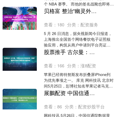
个 NBA 赛季。 而他的签名战靴也即将迎
来更新换代。 目前正处于售卖阶段的
贝格富 整治“幽灵外卖”，上海推出中国首个网络餐饮电子证照核验应用
Le....
查看：
180
分类：
配资服务
5 月 26 日消息，据央视新闻今日报道，
上海推出全国首个网络餐饮电子证照核
验应用，构筑从商户申请到平台亮证
的“申请-比对-授权-亮证”全套数字化管理
股票推手 古尔曼：苹果WWDC将成库克“绝唱”，董事长身份不再发表主题演讲
闭环，旨在....
查看：
166
分类：
涨8配资
苹果已经将特努斯发布折叠屏iPhone列
为优先事项之一。 库克 网科技讯 北京时
间5月25日，彭博社知名苹果记者马克古
尔曼(Mark Gurman)周日发文称，....
展鵬配资 中国信通院：4月国内市场手机出货量2573.3万部，同比增长2.8%
查看：
86
分类：
配资炒股平台
网科技讯 5月26日，中国信通院数据显