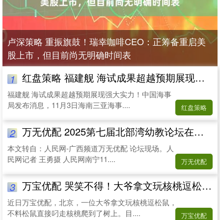
卢深策略 重振旗鼓！瑞幸咖啡CEO：正筹备重启美
股上市，但目前尚无明确时间表
红盘策略 福建舰 海试成果超越预期展现强大实力
1
福建舰 海试成果超越预期展现强大实力！中国海事
局发布消息，11月3日海南三亚海事....
红盘策略
万无优配 2025第七届北部湾幼教论坛在南宁开幕
2
本文转自：人民网-广西频道万无优配 论坛现场。人
民网记者 王勇摄 人民网南宁11....
万无优配
万宝优配 哭笑不得！大爷拿文玩核桃逗松鼠被叼走
3
近日万宝优配，北京，一位大爷拿文玩核桃逗松鼠，
不料松鼠直接叼走核桃爬到了树上。目....
万宝优配