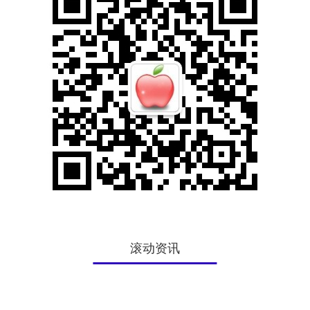
滚动资讯
卢深策略 重振旗鼓！瑞幸咖啡CEO：正筹备重启美股上市，但