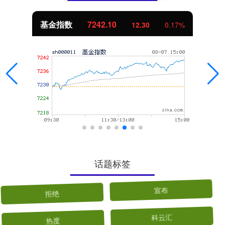
基金指数
7242.10
12.30
0.17%
话题标签
拒绝
宣布
热度
科云汇