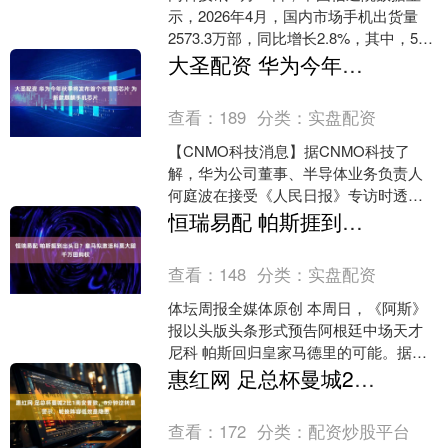
示，2026年4月，国内市场手机出货量
2573.3万部，同比增长2.8%，其中，5G
手机2473.6万部，同比增长24.4....
大圣配资 华为今年秋季将发布首个完整韬芯片 为新款麒麟手机芯片
查看：
189
分类：
实盘配资
【CNMO科技消息】据CNMO科技了
解，华为公司董事、半导体业务负责人
何庭波在接受《人民日报》专访时透
露，华为将于今年秋季发布新一代麒麟
恒瑞易配 帕斯捱到出头日？皇马拟激活科莫大腿千万回购权
手机芯片，这是首个完整的....
查看：
148
分类：
实盘配资
体坛周报全媒体原创 本周日，《阿斯》
报以头版头条形式预告阿根廷中场天才
尼科 帕斯回归皇家马德里的可能。据
悉，皇马方面已决定激活体育城青训出
惠红网 足总杯曼城2比1南安普敦，8分钟逆转是警示，轮换阵容低效是隐患
身的帕斯回购条款，而在....
查看：
172
分类：
配资炒股平台