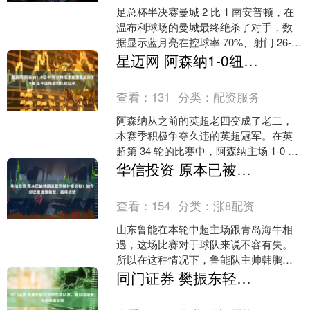
足总杯半决赛曼城 2 比 1 南安普顿，在
温布利球场的曼城最终绝杀了对手，数
据显示蓝月亮在控球率 70%、射门 26-
4，但是绝对优势数据却一度被英冠黑马
星迈网 阿森纳1-0纽卡 阿尔特塔本赛季英超取39胜 追平温格造的队史纪录
逼入绝....
查看：
131
分类：
配资服务
阿森纳从之前的英超老四变成了老二，
本赛季积极争夺久违的英超冠军。在英
超第 34 轮的比赛中，阿森纳主场 1-0 小
胜纽卡斯尔，先赛的情况下以 3 分的优
华信投资 原本已被韩鹏发配到替补席的他！如今却逆袭连续首发，赢得点赞
势重返英....
查看：
154
分类：
涨8配资
山东鲁能在本轮中超主场跟青岛海牛相
遇，这场比赛对于球队来说不容有失。
所以在这种情况下，鲁能队主帅韩鹏就
做出了调整，让球队中卫位置迎来彭啸
同门证券 樊振东轻拍安慰失意队友，昔日流泪者今成最暖大哥
首发。之前彭啸状态平平已....