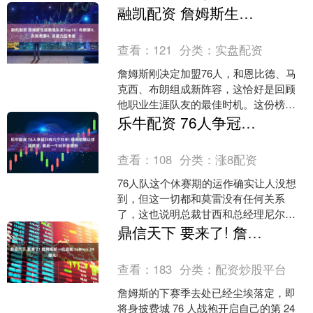
急，呼吁管理层大胆拿出选秀筹码；理
融凯配资 詹姆斯生涯最强队友Top10: 布朗第9, 东契奇第4, 浓眉力压韦德
性球迷认为薪资空间受限，....
查看：
121
分类：
实盘配资
詹姆斯刚决定加盟76人，和恩比德、马
克西、布朗组成新阵容，这恰好是回顾
他职业生涯队友的最佳时机。这份榜单
综合了球员整个职业生涯的成就、和詹
乐牛配资 76人争冠只有六个对手! 哈利伯顿让球队质变, 最后一个对手没想到
姆斯并肩作战时的表现、....
查看：
108
分类：
涨8配资
76人队这个休赛期的运作确实让人没想
到，但这一切都和莫雷没有任何关系
了，这也说明总裁甘西和总经理尼尔森
的谈判运作能力值得肯定。 客观来说，
鼎信天下 要来了! 詹姆斯新一代战靴 LeBron 24 曝光!
76人休赛期最佳运作并....
查看：
183
分类：
配资炒股平台
詹姆斯的下赛季去处已经尘埃落定，即
将身披费城 76 人战袍开启自己的第 24