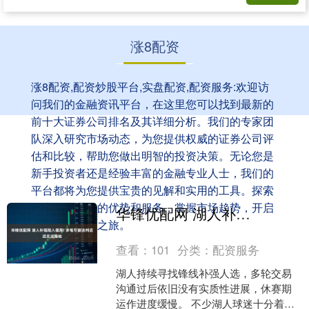
涨8配资
涨8配资,配资炒股平台,实盘配资,配资服务:欢迎访
问我们的金融资讯平台，在这里您可以找到最新的
前十大证券公司排名及其详细分析。我们的专家团
队深入研究市场动态，为您提供权威的证券公司评
估和比较，帮助您做出明智的投资决策。无论您是
新手投资者还是经验丰富的金融专业人士，我们的
平台都将为您提供宝贵的见解和实用的工具。探索
顶尖证券公司的优势和服务，掌握市场趋势，开启
华锋优配网 湖人补强陷入僵局! 多笔引援谈判迟迟无法落地
您的成功投资之旅。
查看：
101
分类：
配资服务
湖人持续寻找锋线补强人选，多轮交易
沟通过后依旧没有实质性进展，休赛期
运作进度缓慢。 不少湖人球迷十分着