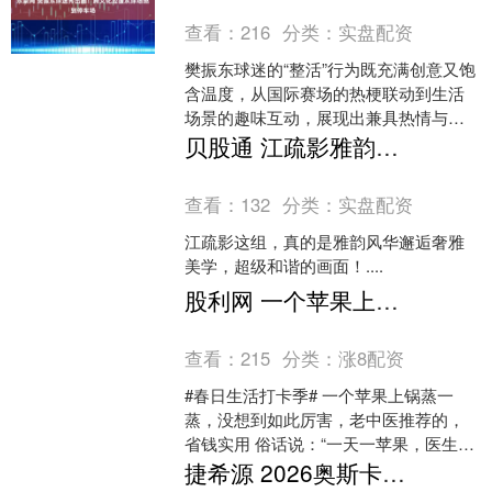
查看：
216
分类：
实盘配资
樊振东球迷的“整活”行为既充满创意又饱
含温度，从国际赛场的热梗联动到生活
场景的趣味互动，展现出兼具热情与边
界感的独特应援文化。 一、赛场创意应
贝股通 江疏影雅韵风华邂逅奢雅美学
援：跨界玩梗点燃氛....
查看：
132
分类：
实盘配资
江疏影这组，真的是雅韵风华邂逅奢雅
美学，超级和谐的画面！....
股利网 一个苹果上锅蒸一蒸，没想到如此厉害，老中医推荐的，省钱实用
查看：
215
分类：
涨8配资
#春日生活打卡季# 一个苹果上锅蒸一
蒸，没想到如此厉害，老中医推荐的，
省钱实用 俗话说：“一天一苹果，医生远
离我。” 但你知道吗？苹果除了生吃，还
捷希源 2026奥斯卡红毯：绑带高跟凉鞋的风格回潮
有一种更养生的....