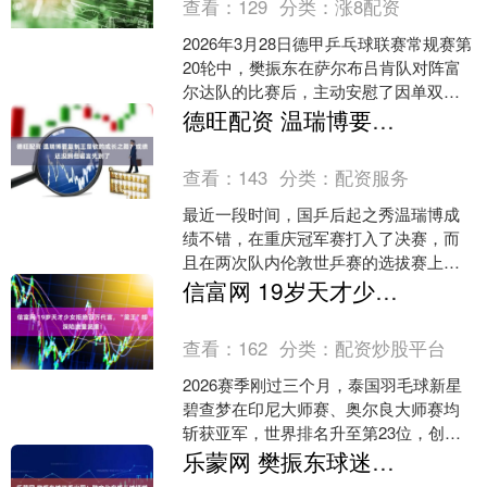
查看：
129
分类：
涨8配资
2026年3月28日德甲乒乓球联赛常规赛第
20轮中，樊振东在萨尔布吕肯队对阵富
尔达队的比赛后，主动安慰了因单双打
均失利而情绪低落的年轻队友阿尔帕
德旺配资 温瑞博要复制王楚钦的成长之路？成绩还没到但谣言先到了
斯。 关键场景还....
查看：
143
分类：
配资服务
最近一段时间，国乒后起之秀温瑞博成
绩不错，在重庆冠军赛打入了决赛，而
且在两次队内伦敦世乒赛的选拔赛上也
进入决赛，遗憾的是都没有能拿下冠
信富网 19岁天才少女拒绝百万代言，“梁王”却深陷流量泥潭！
军。 特别是世乒赛选拔，只....
查看：
162
分类：
配资炒股平台
2026赛季刚过三个月，泰国羽毛球新星
碧查梦在印尼大师赛、奥尔良大师赛均
斩获亚军，世界排名升至第23位，创下
职业生涯新高。 然而真正引发关注的，
乐蒙网 樊振东球迷秀出圈！跨文化应援从球场燃到停车场
是她母亲在社交媒....