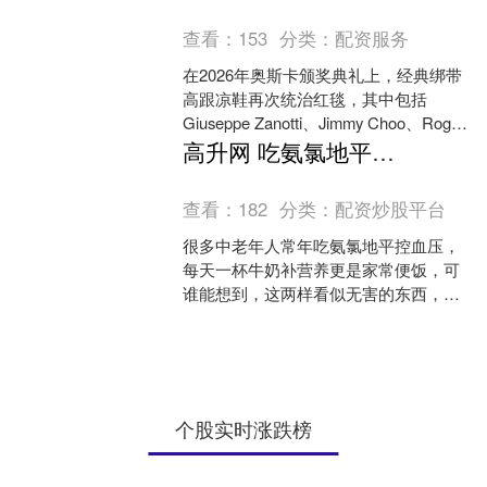
查看：
153
分类：
配资服务
在2026年奥斯卡颁奖典礼上，经典绑带
高跟凉鞋再次统治红毯，其中包括
Giuseppe Zanotti、Jimmy Choo、Roger
Vivier 等品牌的....
高升网 吃氨氯地平不能碰牛奶？多次提醒：不止牛奶，与这些食物同服也需格外谨慎
查看：
182
分类：
配资炒股平台
很多中老年人常年吃氨氯地平控血压，
每天一杯牛奶补营养更是家常便饭，可
谁能想到，这两样看似无害的东西，竟
可能悄悄“唱反调”？ 有人说吃氨氯地平不
能碰牛奶，这话是危....
个股实时涨跌榜