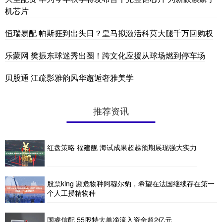
机芯片
恒瑞易配 帕斯捱到出头日？皇马拟激活科莫大腿千万回购权
乐蒙网 樊振东球迷秀出圈！跨文化应援从球场燃到停车场
贝股通 江疏影雅韵风华邂逅奢雅美学
推荐资讯
红盘策略 福建舰 海试成果超越预期展现强大实力
股票king 濒危物种阿穆尔豹，希望在法国继续存在第一
个人工授精物种
国睿信配 55股特大单净流入资金超2亿元