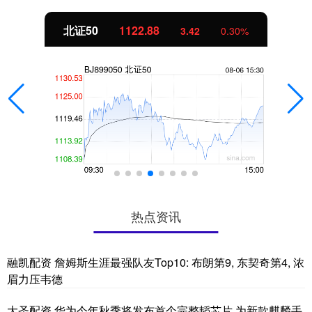
北证50
1122.88
3.42
0.30%
热点资讯
融凯配资 詹姆斯生涯最强队友Top10: 布朗第9, 东契奇第4, 浓
眉力压韦德
大圣配资 华为今年秋季将发布首个完整韬芯片 为新款麒麟手