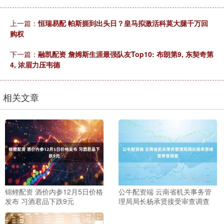
上一篇：
恒瑞易配 帕斯捱到出头日？皇马拟激活科莫大腿千万回
购权
下一篇：
融凯配资 詹姆斯生涯最强队友Top10: 布朗第9, 东契奇第
4, 浓眉力压韦德
相关文章
锦鲤配资 酒价内参12月5日价格
公牛配资端 云南省机关事务管
发布 习酒君品下跌9元
理局局长杨承贤接受审查调查