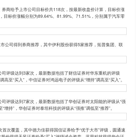
，券商给予上市公司目标价共118次，按最新收盘价计算，目标价涨
价涨幅分别为89.64%、81.99%、71.51%，分别属于汽车零
家上市公司得到券商推荐，其中伊利股份获得5家推荐，拓普集团、联
公司评级达到3家次，最新数据包括了财信证券对华东重机的评级
”调高至“买入”，中信证券对鸿远电子的评级从“增持”调高至“买入”。
公司评级达到7家次，最新数据包括了华创证券对太阳能的评级从“强
至“增持”，华创证券对泰坦科技的评级从“强推”调低至“推荐”。
7次首次覆盖，其中德力佳获得国信证券给予“优于大市”评级，圆通速
远东股份获得天风证券给予“买入”评级诚金资产，蓝思科技获得华金证