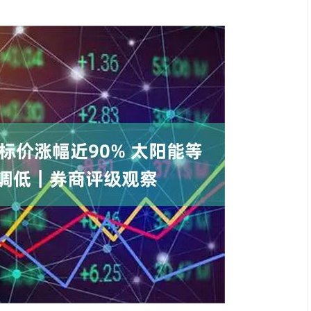
深证成指
14110.12
57%
-34.08
-0.24%