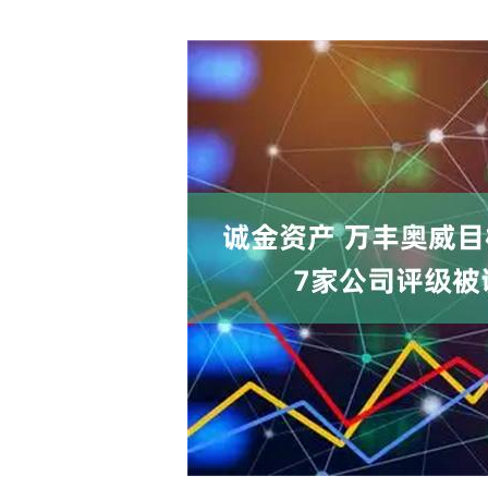
上证指数
3900.35
00
-0.01%
21.92
0.