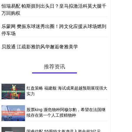
恒瑞易配 帕斯捱到出头日？皇马拟激活科莫大腿千
万回购权
乐蒙网 樊振东球迷秀出圈！跨文化应援从球场燃到
停车场
贝股通 江疏影雅韵风华邂逅奢雅美学
推荐资讯
红盘策略 福建舰 海试成果超越预期展现强大
实力
股票king 濒危物种阿穆尔豹，希望在法国继
续存在第一个人工授精物种
国睿信配 55股特大单净流入资金超2亿元