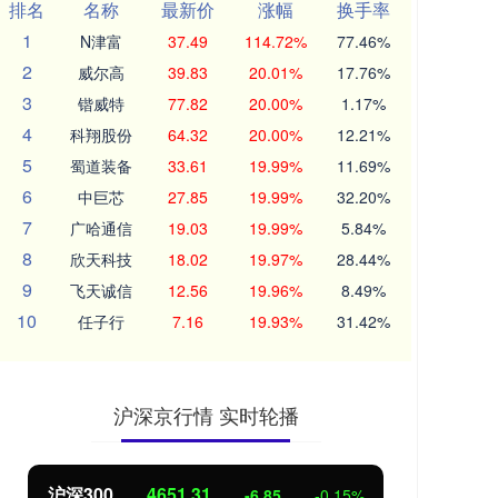
排名
名称
最新价
涨幅
换手率
1
N津富
37.49
114.72%
77.46%
2
威尔高
39.83
20.01%
17.76%
3
锴威特
77.82
20.00%
1.17%
4
科翔股份
64.32
20.00%
12.21%
5
蜀道装备
33.61
19.99%
11.69%
6
中巨芯
27.85
19.99%
32.20%
7
广哈通信
19.03
19.99%
5.84%
8
欣天科技
18.02
19.97%
28.44%
9
飞天诚信
12.56
19.96%
8.49%
10
任子行
7.16
19.93%
31.42%
沪深京行情 实时轮播
沪深300
4651.31
北
-6.85
-0.15%