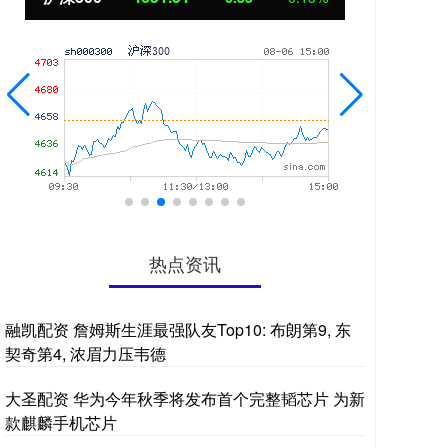
热点资讯
融凯配资 詹姆斯生涯最强队友Top10: 布朗第9, 东
契奇第4, 浓眉力压韦德
大圣配资 华为今年秋季将发布首个完整韬芯片 为新
款麒麟手机芯片