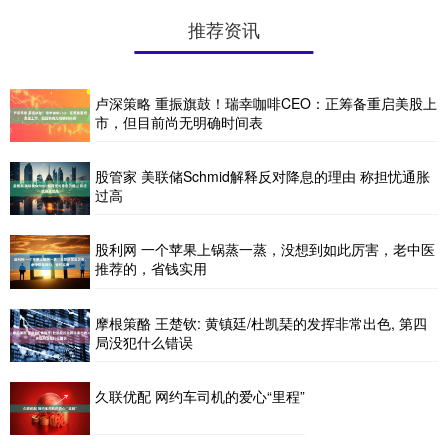
推荐资讯
卢深策略 重振旗鼓！瑞幸咖啡CEO：正筹备重启美股上
市，但目前尚无明确时间表
股管家 美联储Schmid解释反对降息的理由 称担忧通胀
过高
股利网 一个苹果上锅蒸一蒸，没想到如此厉害，老中医
推荐的，省钱实用
摩根策酪 王楚钦: 黄镇廷/杜凯琹的发挥非常出色, 第四
局没犯什么错误
久联优配 网约车司机的爱心“里程”