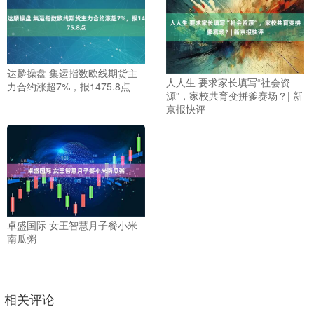
达麟操盘 集运指数欧线期货主
人人生 要求家长填写“社会资
力合约涨超7%，报1475.8点
源”，家校共育变拼爹赛场？| 新
京报快评
卓盛国际 女王智慧月子餐小米
南瓜粥
相关评论