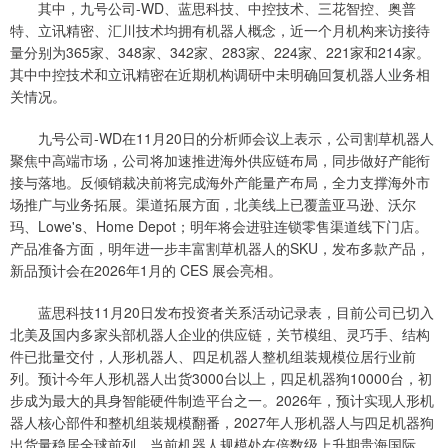
其中，九号公司-WD、蓝思科技、中控技术、三花智控、奥普
特、立讯精密、汇川技术均拥有机器人概念，近一个月机构来访接待
量分别为365家、348家、342家、283家、224家、221家和214家。
其中中控技术和立讯精密在近期机构调研中未明确回复机器人业务相
关情况。
九号公司-WD在11月20日的分析师会议上表示，公司割草机器人
聚焦中高端市场，公司将加速推进海外供应链布局，同步做好产能衔
接与落地。反倾销裁决前将完成海外产能量产布局，全力支撑海外市
场推广与业务拓展。渠道拓展方面，北美线上已覆盖亚马逊、沃尔
玛、Lowe's、Home Depot；明年将会进驻连锁零售渠道线下门店。
产品准备方面，明年进一步丰富割草机器人的SKU，发布多款产品，
新品预计会在2026年1月的 CES 展会亮相。
蓝思科技11月20日发布投资者关系活动记录表，目前公司已切入
北美及国内多家头部机器人企业的供应链，关节模组、灵巧手、结构
件已批量交付，人形机器人、四足机器人整机组装规模位居行业前
列。预计今年人形机器人出货3000台以上，四足机器狗10000台，初
步成为最大的具身智能硬件制造平台之一。2026年，预计实现人形机
器人核心部件和整机组装规模翻番，2027年人形机器人与四足机器狗
出货量稳居全球前列。当前机器人规模处在倍数级上升期贵海国际，