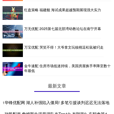
红盘策略 福建舰 海试成果超越预期展现强大实力
万无优配 2025第七届北部湾幼教论坛在南宁开幕
万宝优配 哭笑不得！大爷拿文玩核桃逗松鼠被叼走
金牛速配 住房市场低迷持续，美国房屋换手率降至数十
年最低
最新文章
华锋优配网 湖人补强陷入僵局! 多笔引援谈判迟迟无法落地
1
融凯配资 詹姆斯生涯最强队友Top10: 布朗第9, 东契奇第4,