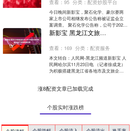
查看：
95
分类：
配资炒股平台
今日晚间新影宝，聚石化学、豪尔赛两
家上市公司相继发布公告称被证监会立
案调查。 聚石化学公告称，公司于2025
年11月21日收到中国证监会下发的《立
新影宝 黑龙江文旅走进北京大学 共话文创IP赋能文旅产业高质量发展
案告知书》，因....
查看：
169
分类：
配资服务
本文转自：人民网-黑龙江频道新影宝 人
民网哈尔滨11月23日电 （记者徐成龙）
为积极搭建黑龙江省各地市及文旅企业
与高校文创交流合作平台，学习探讨文
创IP的孵化运....
涨8配资文章已加载完成
个股实时涨跌榜
个股跌幅
个股流入
个股流出
换手率