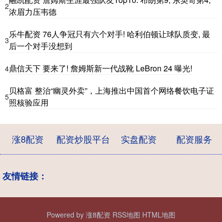
2
浓眉力压韦德
乐牛配资 76人争冠只有六个对手! 哈利伯顿让球队质变, 最
3
后一个对手没想到
鼎信天下 要来了! 詹姆斯新一代战靴 LeBron 24 曝光!
4
贝格富 整治“幽灵外卖”，上海推出中国首个网络餐饮电子证
5
照核验应用
涨8配资
配资炒股平台
实盘配资
配资服务
友情链接：
Powered by
涨8配资
RSS地图
HTML地图