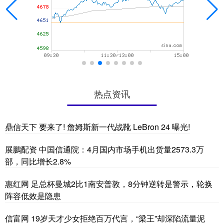
热点资讯
鼎信天下 要来了! 詹姆斯新一代战靴 LeBron 24 曝光!
展鵬配资 中国信通院：4月国内市场手机出货量2573.3万
部，同比增长2.8%
惠红网 足总杯曼城2比1南安普敦，8分钟逆转是警示，轮换
阵容低效是隐患
信富网 19岁天才少女拒绝百万代言，“梁王”却深陷流量泥