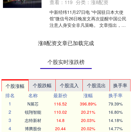
查看：
119
分类：
涨8配资
中新经纬11月27日电 “中国驻日本大使
馆”微信号26日晚发文再次提醒中国公民
注意人身安全非凡策略。 文章指出，近
年来，日本治安环境持续恶化。据日本
警察厅统计，....
涨8配资文章已加载完成
个股实时涨跌榜
个股跌幅
个股流入
个股流出
换手率
个股涨幅
排名
名称
最新价
涨幅
换手率
1
N展芯
116.52
396.89%
79.39%
2
锐翔智能
110.02
20.21%
16.80%
3
志特新材
14.8
20.03%
14.18%
4
博腾股份
20.44
20.02%
14.77%