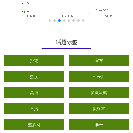
话题标签
拒绝
宣布
热度
科云汇
高速
多赢策略
直播
贝格富
盛多网
唯一