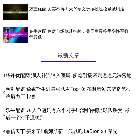
万宝优配 哭笑不得！大爷拿文玩核桃逗松鼠被叼走
金牛速配 住房市场低迷持续，美国房屋换手率降至数十
年最低
最新文章
华锋优配网 湖人补强陷入僵局! 多笔引援谈判迟迟无法落地
1
融凯配资 詹姆斯生涯最强队友Top10: 布朗第9, 东契奇第4,
2
浓眉力压韦德
乐牛配资 76人争冠只有六个对手! 哈利伯顿让球队质变, 最
3
后一个对手没想到
鼎信天下 要来了! 詹姆斯新一代战靴 LeBron 24 曝光!
4