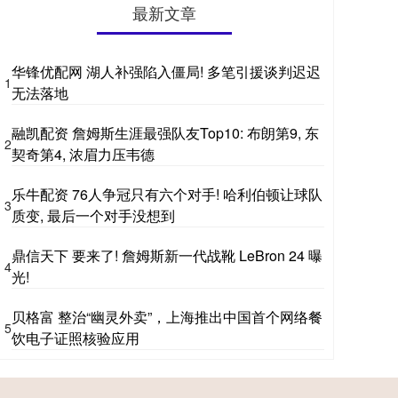
最新文章
华锋优配网 湖人补强陷入僵局! 多笔引援谈判迟迟
1
无法落地
融凯配资 詹姆斯生涯最强队友Top10: 布朗第9, 东
2
契奇第4, 浓眉力压韦德
乐牛配资 76人争冠只有六个对手! 哈利伯顿让球队
3
质变, 最后一个对手没想到
鼎信天下 要来了! 詹姆斯新一代战靴 LeBron 24 曝
4
光!
贝格富 整治“幽灵外卖”，上海推出中国首个网络餐
5
饮电子证照核验应用