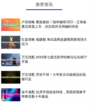
推荐资讯
卢深策略 重振旗鼓！瑞幸咖啡CEO：正筹备
重启美股上市，但目前尚无明确时间表
红盘策略 福建舰 海试成果超越预期展现强大
实力
万无优配 2025第七届北部湾幼教论坛在南宁
开幕
万宝优配 哭笑不得！大爷拿文玩核桃逗松鼠
被叼走
金牛速配 住房市场低迷持续，美国房屋换手
率降至数十年最低