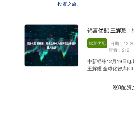
投资之旅。
锦富优配
日期：12-2
查看：
212
中新经纬12月19日
王辉耀 全球化智库(
究院日....
涨8配资