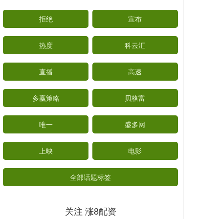
拒绝
宣布
热度
科云汇
直播
高速
多赢策略
贝格富
唯一
盛多网
上映
电影
全部话题标签
关注 涨8配资