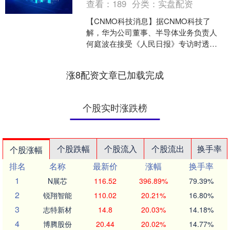
查看：
189
分类：
实盘配资
【CNMO科技消息】据CNMO科技了
解，华为公司董事、半导体业务负责人
何庭波在接受《人民日报》专访时透
露，华为将于今年秋季发布新一代麒麟
手机芯片，这是首个完整的....
涨8配资文章已加载完成
个股实时涨跌榜
个股跌幅
个股流入
个股流出
换手率
个股涨幅
排名
名称
最新价
涨幅
换手率
1
N展芯
116.52
396.89%
79.39%
2
锐翔智能
110.02
20.21%
16.80%
3
志特新材
14.8
20.03%
14.18%
4
博腾股份
20.44
20.02%
14.77%