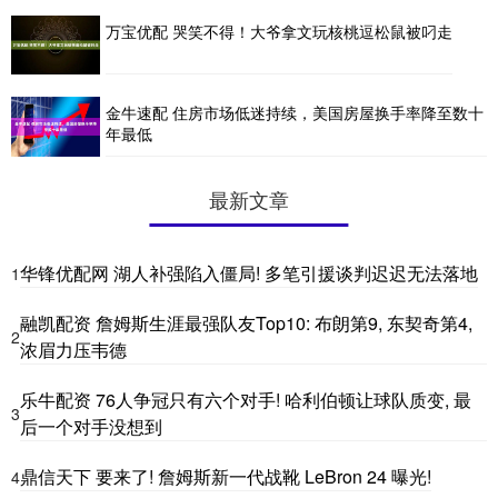
万宝优配 哭笑不得！大爷拿文玩核桃逗松鼠被叼走
金牛速配 住房市场低迷持续，美国房屋换手率降至数十
年最低
最新文章
华锋优配网 湖人补强陷入僵局! 多笔引援谈判迟迟无法落地
1
融凯配资 詹姆斯生涯最强队友Top10: 布朗第9, 东契奇第4,
2
浓眉力压韦德
乐牛配资 76人争冠只有六个对手! 哈利伯顿让球队质变, 最
3
后一个对手没想到
鼎信天下 要来了! 詹姆斯新一代战靴 LeBron 24 曝光!
4