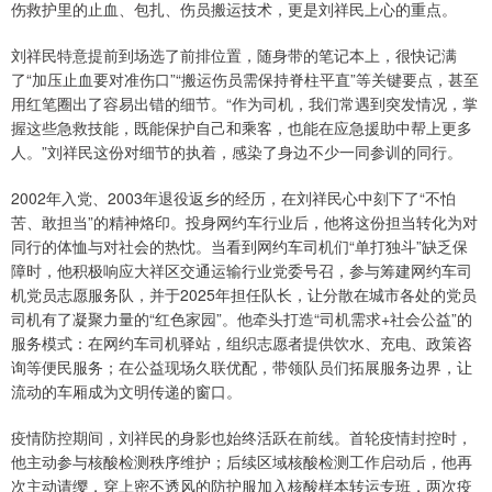
伤救护里的止血、包扎、伤员搬运技术，更是刘祥民上心的重点。
刘祥民特意提前到场选了前排位置，随身带的笔记本上，很快记满
了“加压止血要对准伤口”“搬运伤员需保持脊柱平直”等关键要点，甚至
用红笔圈出了容易出错的细节。“作为司机，我们常遇到突发情况，掌
握这些急救技能，既能保护自己和乘客，也能在应急援助中帮上更多
人。”刘祥民这份对细节的执着，感染了身边不少一同参训的同行。
2002年入党、2003年退役返乡的经历，在刘祥民心中刻下了“不怕
苦、敢担当”的精神烙印。投身网约车行业后，他将这份担当转化为对
同行的体恤与对社会的热忱。当看到网约车司机们“单打独斗”缺乏保
障时，他积极响应大祥区交通运输行业党委号召，参与筹建网约车司
机党员志愿服务队，并于2025年担任队长，让分散在城市各处的党员
司机有了凝聚力量的“红色家园”。他牵头打造“司机需求+社会公益”的
服务模式：在网约车司机驿站，组织志愿者提供饮水、充电、政策咨
询等便民服务；在公益现场久联优配，带领队员们拓展服务边界，让
流动的车厢成为文明传递的窗口。
疫情防控期间，刘祥民的身影也始终活跃在前线。首轮疫情封控时，
他主动参与核酸检测秩序维护；后续区域核酸检测工作启动后，他再
次主动请缨，穿上密不透风的防护服加入核酸样本转运专班，两次疫