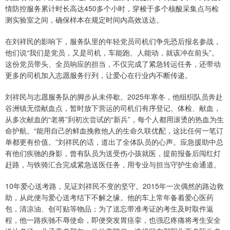
情防控服务累计时长高达450多个小时，穿梭于多个核酸采集点与检
测实验室之间，确保样本在规定时间内高效送达。
在刘祥民的影响下，服务队里的年轻党员司机们争先恐后报名参战，
他们说“我们是党员，又是司机，车能跑、人能动，就该冲在前头”。
这份党员带头、全员响应的担当，不仅完成了紧急转运任务，还带动
更多的司机加入志愿服务行列，让爱心在行业内不断传递。
刘祥民与志愿服务队的脚步从未停歇。2025年寒冬，他组织队员奔赴
谷洲镇无偿献血点，暂时放下营运的司机们有序登记、体检、献血，
从多次献血的“老将”到初次尝试的“新兵”，每个人都用滚烫的热血为生
命护航。“能用自己的鲜血挽救他人的生命久联优配，这比任何一笔订
单都更有价值。”刘祥民的话，道出了全体队员的心声。应急援助中总
有他们疾驰的身影，曾有队员为送受伤小孩就医，提前报备后闯红灯
赶路，与铁骑汇合完成紧急送医任务，用专业与担当守护生命通道。
10年爱心送考路，见证刘祥民不变的坚守。2015年一次偶然的路边救
助，从此便与爱心送考结下不解之缘。他的车上常年备着爱心医药
包，清凉油、创可贴等物品；为了送忘带准考证的考生及时取件返
程，他一路疾驰不辱使命，即便突发胃痉挛，也强忍疼痛将考生安全