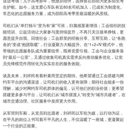
送达考场；儿子高考那年，他放弃陪伴，选择留在邵阳为更多陌生考
生护航。如今，这支爱心车队有近80名司机加入，已成长为制度化、
常态化的志愿服务力量，成为邵阳高考季里最温暖的风景线。
司机们从“单打独斗”变为有“家”可依，归属感显著增强；工会组织的技
能培训、公益活动让大家参与度持续提升，不再只关注接单挣钱，更
愿意提升自我、回馈社会；工会群里的经验分享、互帮互助，让“各跑
各的”变成“抱团取暖”，行业凝聚力大幅提升。在“1+2+N”模式中，他
带领的志愿服务队成为重要纽带，既将党委引领、工会与企业服务落
到“最后一公里”，又通过收集司机真实需求反向推动服务优化，让党
员先锋模范作用转化为实实在在的服务效能。
谈及未来，刘祥民有着朴素而坚定的期待。他希望通过工会搭建与网
约车平台的沟通渠道，让司机们的收入更有保障；期待社会能多一份
理解，减少对网约车司机群体的偏见，认可他们的职业价值；更希望
搭建更多参与平台，让司机们从“城市摆渡人”转变为“城市共建者”，在
城市交通治理、社区服务中发挥更大作用。
从军营到车厢，从党员到志愿者，刘祥民以车轮为媒，以行动为证，
在平凡的岗位上书写着不平凡的人生，不仅温暖了一座城，更凝聚起
一个行业的正能量。