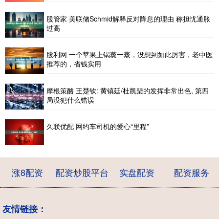
股管家 美联储Schmid解释反对降息的理由 称担忧通胀
过高
股利网 一个苹果上锅蒸一蒸，没想到如此厉害，老中医
推荐的，省钱实用
摩根策酪 王楚钦: 黄镇廷/杜凯琹的发挥非常出色, 第四
局没犯什么错误
久联优配 网约车司机的爱心“里程”
涨8配资
配资炒股平台
实盘配资
配资服务
友情链接：