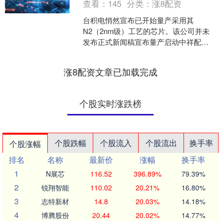
查看：
145
分类：
涨8配资
台积电悄然宣布已开始量产采用其
N2（2nm级）工艺的芯片。该公司并未
发布正式新闻稿宣布量产启动中祥配
资，但此前曾多次表示N2工艺有望在第
四季度实现量产，因此该计....
涨8配资文章已加载完成
个股实时涨跌榜
个股跌幅
个股流入
个股流出
换手率
个股涨幅
排名
名称
最新价
涨幅
换手率
1
N展芯
116.52
396.89%
79.39%
2
锐翔智能
110.02
20.21%
16.80%
3
志特新材
14.8
20.03%
14.18%
4
博腾股份
20.44
20.02%
14.77%