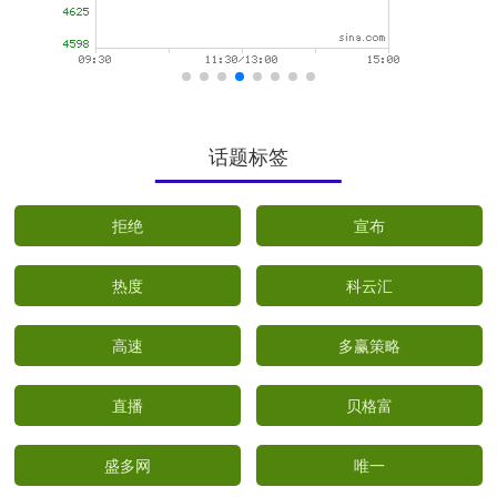
话题标签
拒绝
宣布
热度
科云汇
高速
多赢策略
直播
贝格富
盛多网
唯一