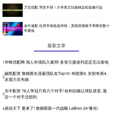
万宝优配 哭笑不得！大爷拿文玩核桃逗松鼠被叼走
金牛速配 住房市场低迷持续，美国房屋换手率降至数十
年最低
最新文章
华锋优配网 湖人补强陷入僵局! 多笔引援谈判迟迟无法落地
1
融凯配资 詹姆斯生涯最强队友Top10: 布朗第9, 东契奇第4,
2
浓眉力压韦德
乐牛配资 76人争冠只有六个对手! 哈利伯顿让球队质变, 最
3
后一个对手没想到
鼎信天下 要来了! 詹姆斯新一代战靴 LeBron 24 曝光!
4