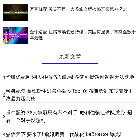
万宝优配 哭笑不得！大爷拿文玩核桃逗松鼠被叼走
金牛速配 住房市场低迷持续，美国房屋换手率降至数十
年最低
最新文章
华锋优配网 湖人补强陷入僵局! 多笔引援谈判迟迟无法落地
1
融凯配资 詹姆斯生涯最强队友Top10: 布朗第9, 东契奇第4,
2
浓眉力压韦德
乐牛配资 76人争冠只有六个对手! 哈利伯顿让球队质变, 最
3
后一个对手没想到
鼎信天下 要来了! 詹姆斯新一代战靴 LeBron 24 曝光!
4