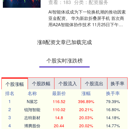
查看：
183
分类：
配资服务
AI智能体或成为下一轮换机潮的推动因素
亚金配资。 华为新款折叠屏手机 首次商
用A2A智能体协作技术 11月25日下午，
华为新款折叠屏手机Mate 亚金配资X7
正....
涨8配资文章已加载完成
个股实时涨跌榜
个股跌幅
个股流入
个股流出
换手率
个股涨幅
排名
名称
最新价
涨幅
换手率
1
N展芯
116.52
396.89%
79.39%
2
锐翔智能
110.02
20.21%
16.80%
3
志特新材
14.8
20.03%
14.18%
4
博腾股份
20.44
20.02%
14.77%