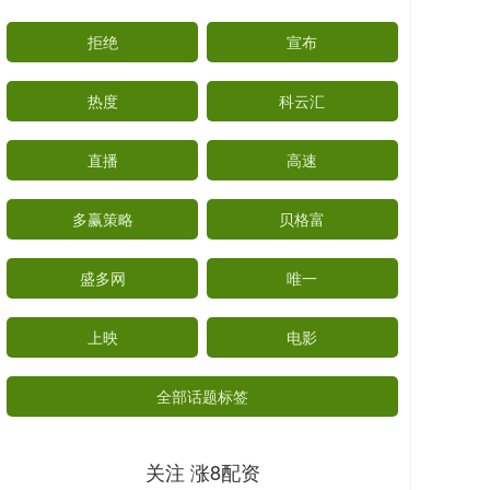
拒绝
宣布
热度
科云汇
直播
高速
多赢策略
贝格富
盛多网
唯一
上映
电影
全部话题标签
关注 涨8配资