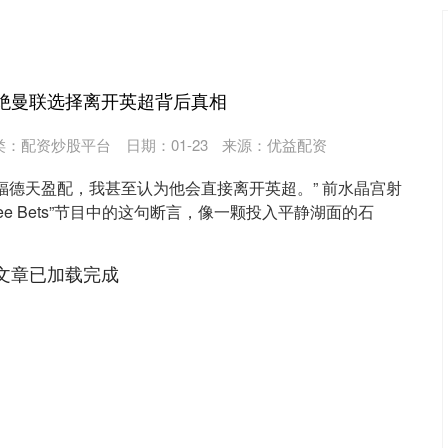
拒绝曼联选择离开英超背后真相
类：
配资炒股平台
日期：01-23
来源：优益配资
福德天盈配，我甚至认为他会直接离开英超。” 前水晶宫射
ree Bets”节目中的这句断言，像一颗投入平静湖面的石
文章已加载完成