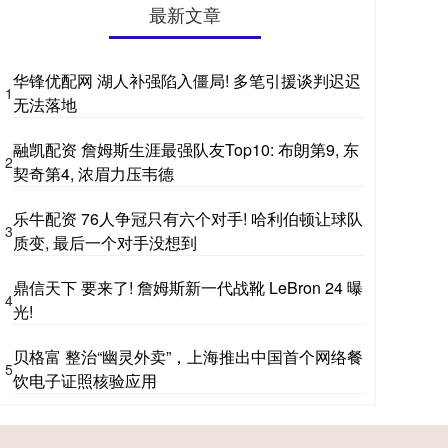
最新文章
华锋优配网 湖人补强陷入僵局! 多笔引援谈判迟迟
1
无法落地
融凯配资 詹姆斯生涯最强队友Top10: 布朗第9, 东
2
契奇第4, 浓眉力压韦德
乐牛配资 76人争冠只有六个对手! 哈利伯顿让球队
3
质变, 最后一个对手没想到
鼎信天下 要来了! 詹姆斯新一代战靴 LeBron 24 曝
4
光!
贝格富 整治“幽灵外卖”，上海推出中国首个网络餐
5
饮电子证照核验应用