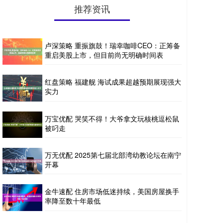
推荐资讯
卢深策略 重振旗鼓！瑞幸咖啡CEO：正筹备
重启美股上市，但目前尚无明确时间表
红盘策略 福建舰 海试成果超越预期展现强大
实力
万宝优配 哭笑不得！大爷拿文玩核桃逗松鼠
被叼走
万无优配 2025第七届北部湾幼教论坛在南宁
开幕
金牛速配 住房市场低迷持续，美国房屋换手
率降至数十年最低