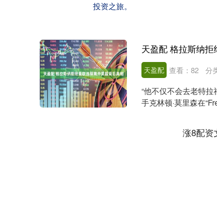
投资之旅。
天盈配 格拉斯纳
天盈配
查看：
82
分
“他不仅不会去老特拉
手克林顿·莫里森在“F
子。 ....
涨8配资