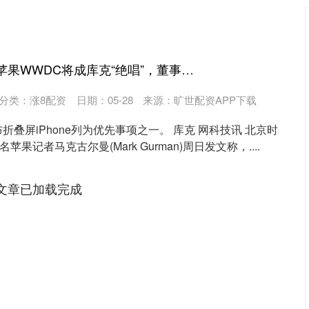
股票推手 古尔曼：苹果WWDC将成库克“绝唱”，董事长身份不再发表主题演讲
分类：
涨8配资
日期：05-28
来源：旷世配资APP下载
叠屏iPhone列为优先事项之一。 库克 网科技讯 北京时
苹果记者马克古尔曼(Mark Gurman)周日发文称，....
文章已加载完成