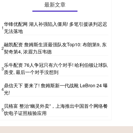
最新文章
华锋优配网 湖人补强陷入僵局! 多笔引援谈判迟迟
1
无法落地
融凯配资 詹姆斯生涯最强队友Top10: 布朗第9, 东
2
契奇第4, 浓眉力压韦德
乐牛配资 76人争冠只有六个对手! 哈利伯顿让球队
3
质变, 最后一个对手没想到
鼎信天下 要来了! 詹姆斯新一代战靴 LeBron 24 曝
4
光!
贝格富 整治“幽灵外卖”，上海推出中国首个网络餐
5
饮电子证照核验应用