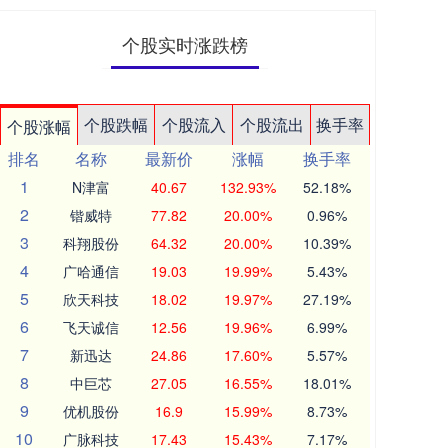
个股实时涨跌榜
个股跌幅
个股流入
个股流出
换手率
个股涨幅
排名
名称
最新价
涨幅
换手率
1
N津富
40.67
132.93%
52.18%
2
锴威特
77.82
20.00%
0.96%
3
科翔股份
64.32
20.00%
10.39%
4
广哈通信
19.03
19.99%
5.43%
5
欣天科技
18.02
19.97%
27.19%
6
飞天诚信
12.56
19.96%
6.99%
7
新迅达
24.86
17.60%
5.57%
8
中巨芯
27.05
16.55%
18.01%
9
优机股份
16.9
15.99%
8.73%
10
广脉科技
17.43
15.43%
7.17%