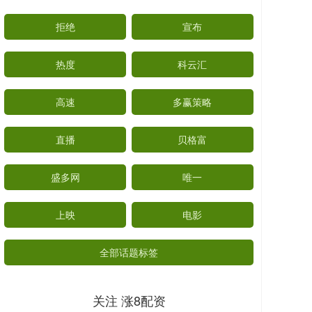
拒绝
宣布
热度
科云汇
高速
多赢策略
直播
贝格富
盛多网
唯一
上映
电影
全部话题标签
关注 涨8配资