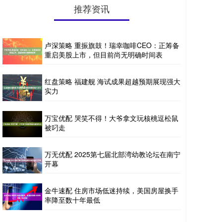
推荐资讯
卢深策略 重振旗鼓！瑞幸咖啡CEO：正筹备
重启美股上市，但目前尚无明确时间表
红盘策略 福建舰 海试成果超越预期展现强大
实力
万宝优配 哭笑不得！大爷拿文玩核桃逗松鼠
被叼走
万无优配 2025第七届北部湾幼教论坛在南宁
开幕
金牛速配 住房市场低迷持续，美国房屋换手
率降至数十年最低