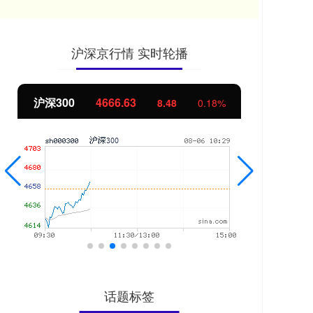
沪深京行情 实时轮播
北证50
1124.41
创
4.95
0.44%
话题标签