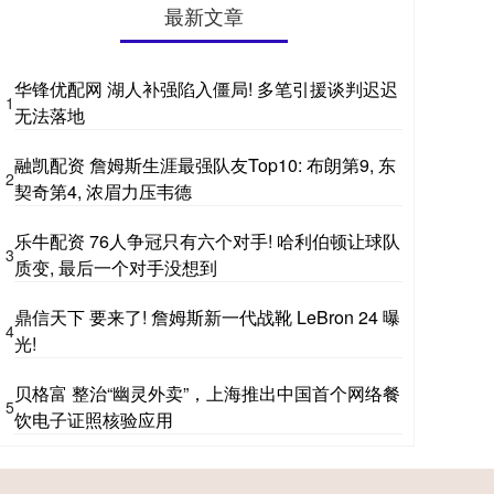
最新文章
华锋优配网 湖人补强陷入僵局! 多笔引援谈判迟迟
1
无法落地
融凯配资 詹姆斯生涯最强队友Top10: 布朗第9, 东
2
契奇第4, 浓眉力压韦德
乐牛配资 76人争冠只有六个对手! 哈利伯顿让球队
3
质变, 最后一个对手没想到
鼎信天下 要来了! 詹姆斯新一代战靴 LeBron 24 曝
4
光!
贝格富 整治“幽灵外卖”，上海推出中国首个网络餐
5
饮电子证照核验应用