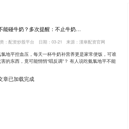
高升网 吃氨氯地平不能碰牛奶？多次提醒：不止牛奶，与这些食物同服也需格外谨慎
类：
配资炒股平台
日期：03-21
来源：漢崋配资官网
氨氯地平控血压，每天一杯牛奶补营养更是家常便饭，可谁
害的东西，竟可能悄悄“唱反调”？ 有人说吃氨氯地平不能
文章已加载完成