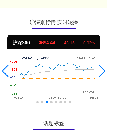
沪深京行情 实时轮播
沪深300
4694.44
北
43.13
0.93%
话题标签