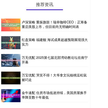
推荐资讯
卢深策略 重振旗鼓！瑞幸咖啡CEO：正筹备
重启美股上市，但目前尚无明确时间表
红盘策略 福建舰 海试成果超越预期展现强大
实力
万无优配 2025第七届北部湾幼教论坛在南宁
开幕
万宝优配 哭笑不得！大爷拿文玩核桃逗松鼠
被叼走
金牛速配 住房市场低迷持续，美国房屋换手
率降至数十年最低