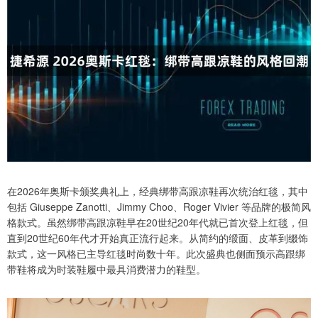
在2026年奥斯卡颁奖典礼上，经典绑带高跟凉鞋再次统治红毯，其中
包括 Giuseppe Zanotti、Jimmy Choo、Roger Vivier 等品牌的极简风
格款式。虽然绑带高跟凉鞋早在20世纪20年代就已首次登上红毯，但
直到20世纪60年代才开始真正流行起来。从简约的缎面、皮革到缀饰
款式，这一风格已主导红毯时尚数十年。此次盛典也侧面预示高跟绑
带鞋将成为时装鞋履中最具消费潜力的鞋型。