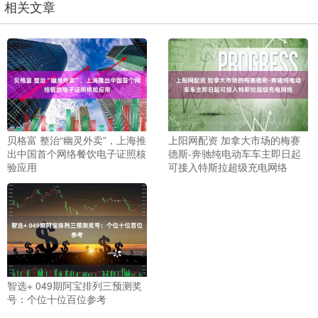
相关文章
贝格富 整治“幽灵外卖”，上海推
上阳网配资 加拿大市场的梅赛
出中国首个网络餐饮电子证照核
德斯-奔驰纯电动车车主即日起
验应用
可接入特斯拉超级充电网络
智选+ 049期阿宝排列三预测奖
号：个位十位百位参考