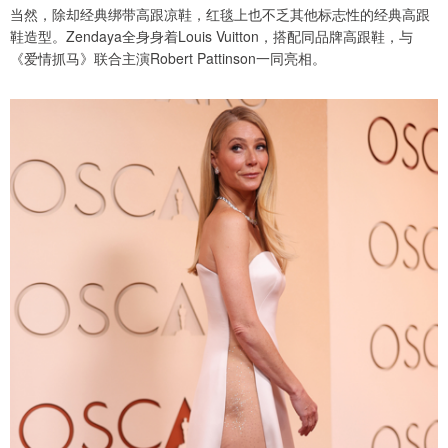
当然，除却经典绑带高跟凉鞋，红毯上也不乏其他标志性的经典高跟
鞋造型。Zendaya全身身着Louis Vuitton，搭配同品牌高跟鞋，与
《爱情抓马》联合主演Robert Pattinson一同亮相。