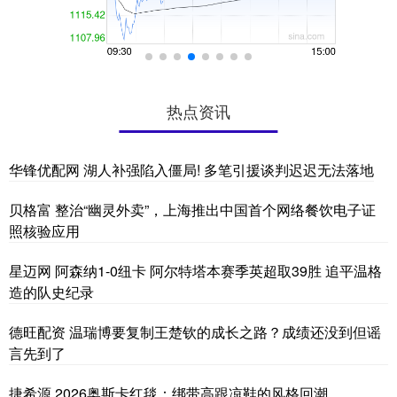
热点资讯
华锋优配网 湖人补强陷入僵局! 多笔引援谈判迟迟无法落地
贝格富 整治“幽灵外卖”，上海推出中国首个网络餐饮电子证
照核验应用
星迈网 阿森纳1-0纽卡 阿尔特塔本赛季英超取39胜 追平温格
造的队史纪录
德旺配资 温瑞博要复制王楚钦的成长之路？成绩还没到但谣
言先到了
捷希源 2026奥斯卡红毯：绑带高跟凉鞋的风格回潮