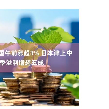
沪深300
4694.44
.42%
43.13
0.93%