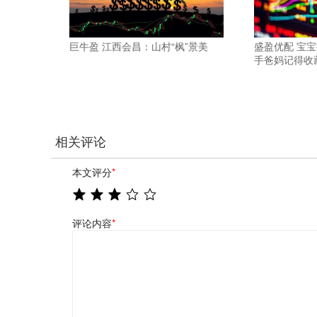
巨牛盈 江西会昌：山村“枫”景美
盛盈优配 宝
手爸妈记得收
相关评论
本文评分
*
评论内容
*