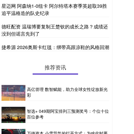
星迈网 阿森纳1-0纽卡 阿尔特塔本赛季英超取39胜
追平温格造的队史纪录
德旺配资 温瑞博要复制王楚钦的成长之路？成绩还
没到但谣言先到了
捷希源 2026奥斯卡红毯：绑带高跟凉鞋的风格回潮
推荐资讯
高亿管理 数智赋能，助力全球女性绽放新光
彩
智选+ 049期阿宝排列三预测奖号：个位十位
百位参考
万德资本 小雪节气的打开方式：为啥此时要