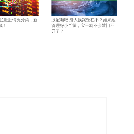
宝拉肚肚情况分类，新
股配咖吧 袭人挨踢冤枉不？如果她
藏！
管理好小丫鬟，宝玉就不会敲门不
开了？