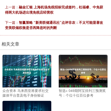
上一篇：
融金汇银 上海机场免税招标完成签约，杜福睿、中免获
得两大机场进出境免税店经营权
下一篇：
智赢策略 “新美联储通讯社”点评非农：不太可能显著改
变美联储权衡是否再降息时的判断
相关文章
众合资本 马来西亚将要求社交
智选+ 049期阿宝排列三预测奖
媒体平台普及电子身份验证
号：个位十位百位参考