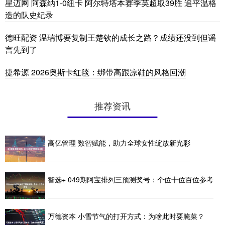
星迈网 阿森纳1-0纽卡 阿尔特塔本赛季英超取39胜 追平温格
造的队史纪录
德旺配资 温瑞博要复制王楚钦的成长之路？成绩还没到但谣
言先到了
捷希源 2026奥斯卡红毯：绑带高跟凉鞋的风格回潮
推荐资讯
高亿管理 数智赋能，助力全球女性绽放新光彩
智选+ 049期阿宝排列三预测奖号：个位十位百位参考
万德资本 小雪节气的打开方式：为啥此时要腌菜？