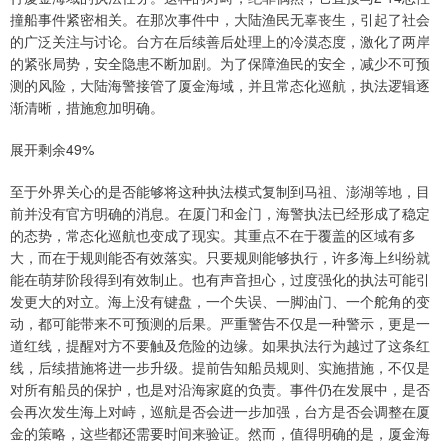
撞船事件紧密相关。在那次事件中，大陆渔民无辜丧生，引起了社会
的广泛关注与讨论。台方在后续善后处理上的冷漠态度，激化了两岸
的紧张局势，安全隐患不断加剧。为了保障渔民的安全，减少不可预
测的风险，大陆海警接管了厦金海域，并且常态化巡航，执法逻辑逐
渐清晰，措施愈加明确。
展开剩余49%
至于外界关心的是否能够将这种执法模式复制到马祖、澎湖等地，目
前并没有官方明确的消息。在厦门和金门，海警执法已经形成了稳定
的态势，常态化巡航也变成了现实。其重点不在于覆盖的区域有多
大，而在于规则能否有效落实。只要规则能够执行，许多海上纠纷就
能在萌芽阶段得到有效制止。也有声音担心，过度强化的执法可能引
发更大的对立。海上没有键盘，一个失误、一脚油门、一个舵角的变
动，都可能带来不可预测的后果。严重警告不仅是一种警示，更是一
道红线，提醒对方不要触及危险的边缘。如果执法行为越过了这条红
线，后续措施将进一步升级。提前告知船员规则、实施措施，不仅是
对所有船员的保护，也是对沿海家庭的负责。事件仍在发展中，是否
会再次发生海上对峙，巡航是否会进一步加强，台方是否会调整在厦
金的策略，这些都还需要时间来验证。然而，值得明确的是，厦金海