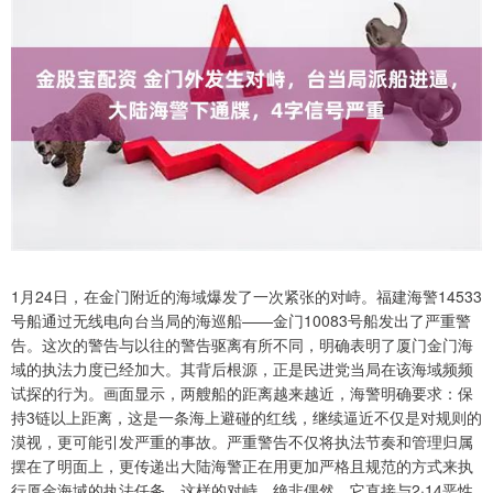
1月24日，在金门附近的海域爆发了一次紧张的对峙。福建海警14533
号船通过无线电向台当局的海巡船——金门10083号船发出了严重警
告。这次的警告与以往的警告驱离有所不同，明确表明了厦门金门海
域的执法力度已经加大。其背后根源，正是民进党当局在该海域频频
试探的行为。画面显示，两艘船的距离越来越近，海警明确要求：保
持3链以上距离，这是一条海上避碰的红线，继续逼近不仅是对规则的
漠视，更可能引发严重的事故。严重警告不仅将执法节奏和管理归属
摆在了明面上，更传递出大陆海警正在用更加严格且规范的方式来执
行厦金海域的执法任务。这样的对峙，绝非偶然，它直接与2·14恶性