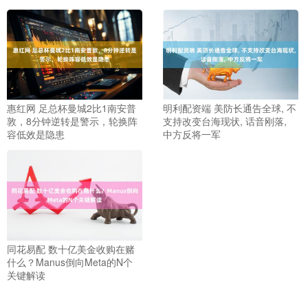
惠红网 足总杯曼城2比1南安普
明利配资端 美防长通告全球, 不
敦，8分钟逆转是警示，轮换阵
支持改变台海现状, 话音刚落,
容低效是隐患
中方反将一军
同花易配 数十亿美金收购在赌
什么？Manus倒向Meta的N个
关键解读