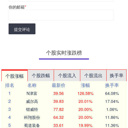
你的邮箱
*
提交评论
个股实时涨跌榜
个股跌幅
个股流入
个股流出
换手率
个股涨幅
排名
名称
最新价
涨幅
换手率
1
N津富
39.56
126.58%
64.08%
2
威尔高
39.83
20.01%
17.04%
3
锴威特
77.82
20.00%
1.06%
4
科翔股份
64.32
20.00%
11.86%
5
蜀道装备
33.61
19.99%
11.36%