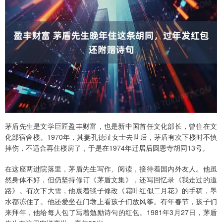
茅盾先生是文学巨匠盈丰财富，也是新中国首任文化部长，曾住在文
化部宿舍楼。1970年，其妻孔德沚女士去世后，茅盾有次下楼时不慎
摔伤，不适合再住楼房了，于是在1974年迁居后圆恩寺胡同13号。
在这座两进院落里，茅盾先生写作、阅读，接待着国内外友人。他虽
然身体不好，但仍坚持修订《茅盾文集》，还写回忆录《我走过的道
路》。有次下大雪，他裹着毯子修改《霜叶红似二月花》的手稿，墨
水都冻住了。他还爱坐在门墩上看孩子们放风筝。有年春节，孩子们
来拜年，他给每人包了写着勉励诗句的红包。1981年3月27日，茅盾