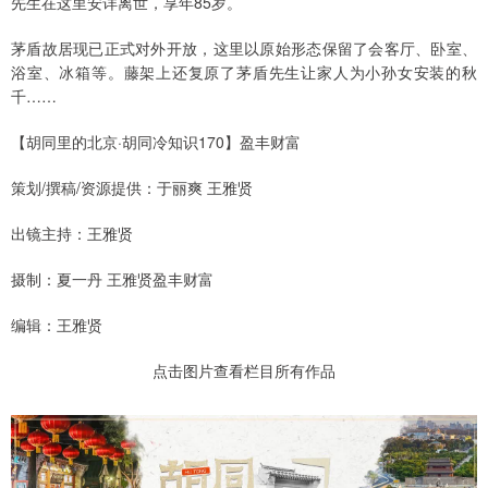
先生在这里安详离世，享年85岁。
茅盾故居现已正式对外开放，这里以原始形态保留了会客厅、卧室、
浴室、冰箱等。藤架上还复原了茅盾先生让家人为小孙女安装的秋
千……
【胡同里的北京·胡同冷知识170】盈丰财富
策划/撰稿/资源提供：于丽爽 王雅贤
出镜主持：王雅贤
摄制：夏一丹 王雅贤盈丰财富
编辑：王雅贤
点击图片查看栏目所有作品