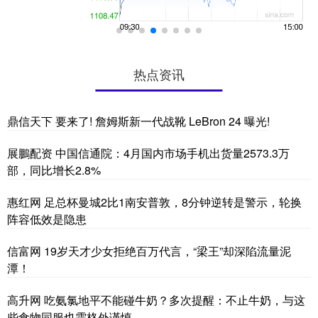
热点资讯
鼎信天下 要来了! 詹姆斯新一代战靴 LeBron 24 曝光!
展鵬配资 中国信通院：4月国内市场手机出货量2573.3万
部，同比增长2.8%
惠红网 足总杯曼城2比1南安普敦，8分钟逆转是警示，轮换
阵容低效是隐患
信富网 19岁天才少女拒绝百万代言，“梁王”却深陷流量泥
潭！
高升网 吃氨氯地平不能碰牛奶？多次提醒：不止牛奶，与这
些食物同服也需格外谨慎